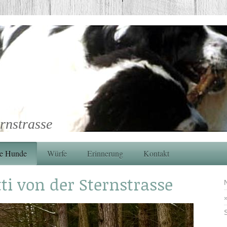
rnstrasse
e Hunde
Würfe
Erinnerung
Kontakt
tti von der Sternstrasse
S